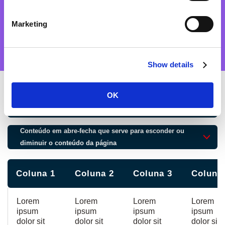
um conteúdo e pode haver ou não uma imagem.
É perfeita para colocar resultados, destaques ou valores
Marketing
prioritários. Também é perfeita para citações.
Show details
OK
Conteúdo em abre-fecha que serve para esconder ou
diminuir o conteúdo da página
Conteúdo em abre-fecha que serve para esconder ou
diminuir o conteúdo da página
Coluna 1
Coluna 2
Coluna 3
Coluna
Lorem
Lorem
Lorem
Lorem
ipsum
ipsum
ipsum
ipsum
dolor sit
dolor sit
dolor sit
dolor sit