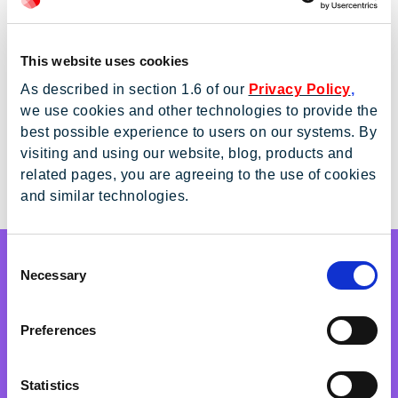
aproximadamente, enquanto que em resoluções menores
estes valores se adaptarão de modo responsivo para
This website uses cookies
manter a relação de espaço nas laterais. A linguagem do
website precisa ser simples, leve e de fácil compreensão.
As described in section 1.6 of our
Privacy Policy
,
Isso torna o conteúdo do website universal.
we use cookies and other technologies to provide the
best possible experience to users on our systems. By
Exemplo de Link
visiting and using our website, blog, products and
Exemplo de Bullet
related pages, you are agreeing to the use of cookies
Exemplo de Bullet
and similar technologies.
Consent
Necessary
Selection
H5 Destaque
H3 ou exemplo de destaque
Preferences
Esta região de formatação especial serve para destacar
Statistics