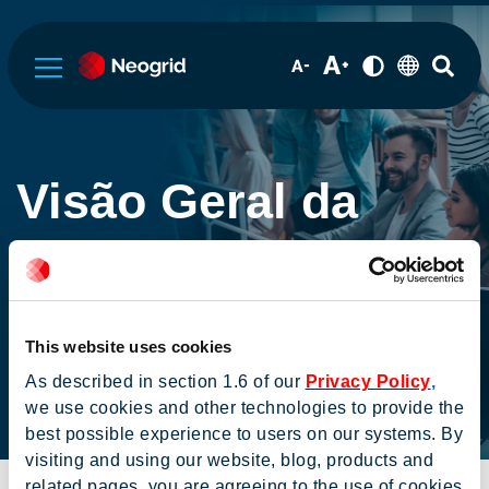
Sobre a Neogrid
Visão Geral da
Governança Corporativa
Companhia
Informações Financeiras
This website uses cookies
As described in section 1.6 of our
Privacy Policy
,
Serviços de RI
we use cookies and other technologies to provide the
Home
Sobre a Neogrid
Visão Geral da Companhia
best possible experience to users on our systems. By
visiting and using our website, blog, products and
Institucional
related pages, you are agreeing to the use of cookies